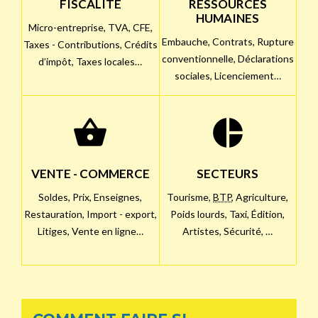
FISCALITÉ
RESSOURCES
HUMAINES
Micro-entreprise,
TVA,
CFE,
Embauche,
Contrats,
Rupture
Taxes - Contributions,
Crédits
conventionnelle,
Déclarations
d’impôt,
Taxes locales…
sociales,
Licenciement…
shopping_basket
pie_chart
VENTE - COMMERCE
SECTEURS
Soldes,
Prix,
Enseignes,
Tourisme,
BTP
,
Agriculture,
Restauration,
Import - export,
Poids lourds,
Taxi,
Édition,
Litiges,
Vente en ligne…
Artistes,
Sécurité, …