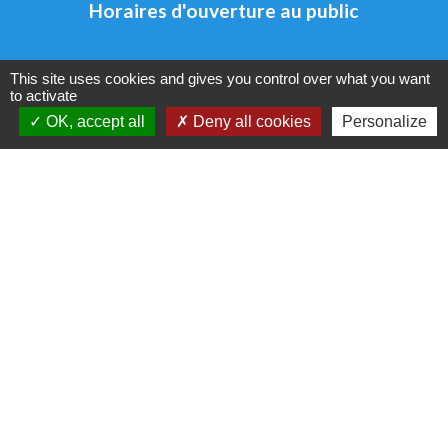
Horaires d'ouverture au public
Adresse mail de la mairie :
This site uses cookies and gives you control over what you want
mairie@auchylamontagne.fr
to activate
OK, accept all
Deny all cookies
Personalize
Horaires d'ouverture au public
Lundi 10h00-11H00
Mardi 15H00-18H00
Mercredi mairie fermée
Jeudi15H00-19H00
Vendredi 10H00-11H00
Liens
Oise mobilité