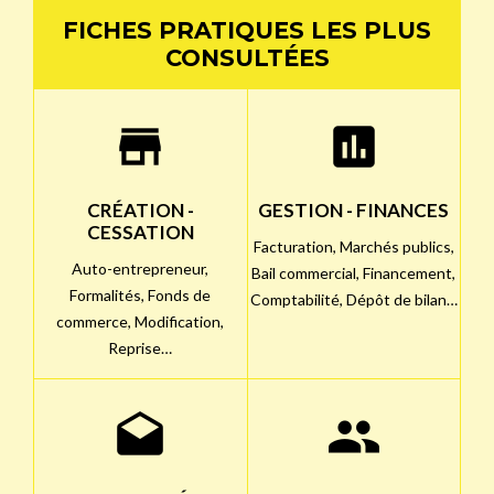
FICHES PRATIQUES LES PLUS
CONSULTÉES
store
assessment
CRÉATION -
GESTION - FINANCES
CESSATION
Facturation,
Marchés publics,
Auto-entrepreneur,
Bail commercial,
Financement,
Formalités,
Fonds de
Comptabilité,
Dépôt de bilan…
commerce,
Modification,
Reprise…
drafts
people