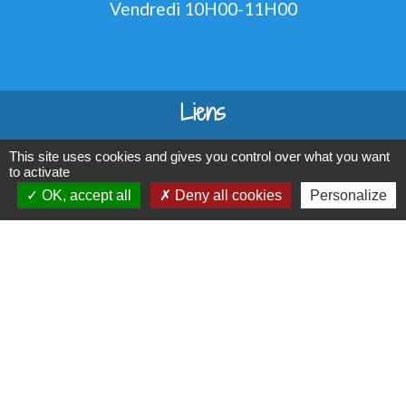
Vendredi 10H00-11H00
Liens
Oise mobilité
This site uses cookies and gives you control over what you want
Agence nationale des titres sécurisés
to activate
Service Public
OK, accept all
Deny all cookies
Personalize
Partenaires institutionnels
Région Hauts-de-France
Département de l'Oise
Communauté d'Agglo du Beauvaisis
Préfecture de l'Oise