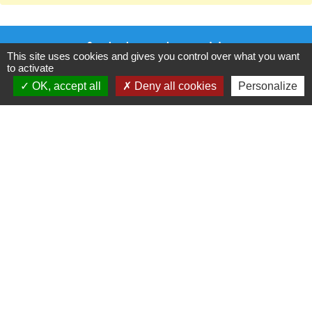
Contactez votre mairie
This site uses cookies and gives you control over what you want
to activate
Auchy-la-Montagne
OK, accept all
Deny all cookies
Personalize
1, Rue Boutillier
60360 Auchy-la-Montagne - FRANCE
+33 3 44 46 38 09
Contact par formulaire
Horaires d'ouverture au public
Adresse mail de la mairie :
mairie@auchylamontagne.fr
Horaires d'ouverture au public