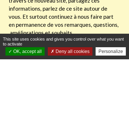
travers ce nouveau site, partagez ces
informations, parlez de ce site autour de
vous. Et surtout continuez à nous faire part
en permanence de vos remarques, questions,
améliorations et souhaits.
This site uses cookies and gives you control over what you want
to activate
OK, accept all
Deny all cookies
Personalize
Contactez votre mairie
Auchy-la-Montagne
1, Rue Boutillier
60360 Auchy-la-Montagne - FRANCE
+33 3 44 46 38 09
Contact par formulaire