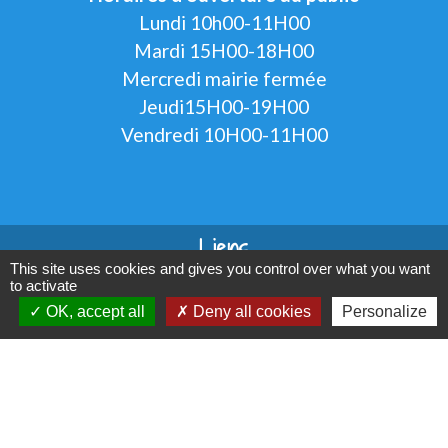
Lundi 10h00-11H00
Mardi 15H00-18H00
Mercredi mairie fermée
Jeudi15H00-19H00
Vendredi 10H00-11H00
Liens
This site uses cookies and gives you control over what you want
Oise mobilité
to activate
Agence nationale des titres sécurisés
OK, accept all
Deny all cookies
Personalize
Service Public
Partenaires institutionnels
Région Hauts-de-France