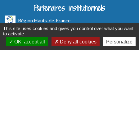
Partenaires institutionnels
Région Hauts-de-France
This site uses cookies and gives you control over what you want
Département de l'Oise
to activate
OK, accept all
Deny all cookies
Personalize
Communauté d'Agglo du Beauvaisis
Préfecture de l'Oise
Site réalisé par KOM Conseil
Mentions légales
-
Politique de confidentialité
-
Accessibilité
-
Plan du site
-
Gestion des cookies